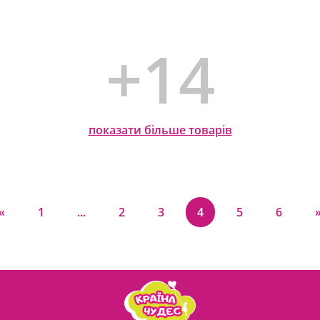
+14
показати більше товарів
«
1
...
2
3
4
5
6