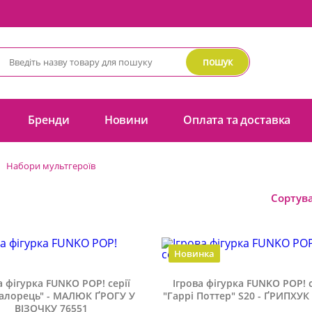
пошук
Бренди
Новини
Оплата та доставка
Набори мультгероїв
Сортува
Новинка
а фігурка FUNKO POP! серії
Ігрова фігурка FUNKO POP! с
алорець" - МАЛЮК ҐРОГУ У
"Гаррі Поттер" S20 - ҐРИПХУК
ВІЗОЧКУ 76551