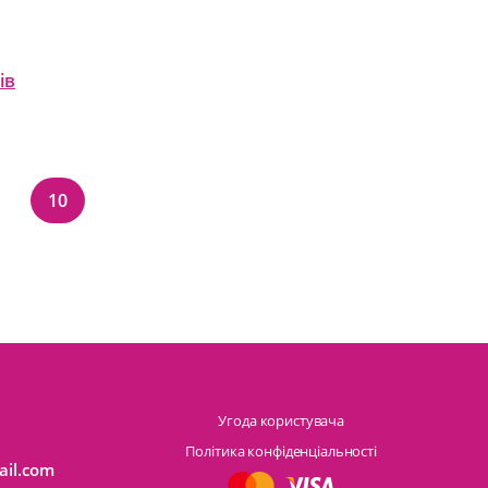
ів
шик
Додати у кошик
10
шик
Додати у кошик
Угода користувача
Політика конфіденціальності
ail.com