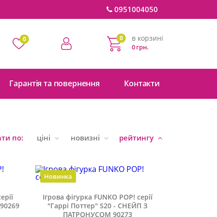
0951004050
в корзині
0
0
0 грн.
Гарантія та повернення
Контакти
ти по:
ціні
новизні
рейтингу
Новинка
ерії
Ігрова фігурка FUNKO POP! серії
 90269
"Гаррі Поттер" S20 - СНЕЙП З
ПАТРОНУСОМ 90273