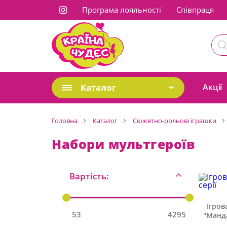
Програма лояльності
Cпівпраця
Каталог
Акції
Головна
Каталог
Сюжетно-рольові іграшки
Набори мультгероїв
Вартість:
Ігров
53
4295
"Манд