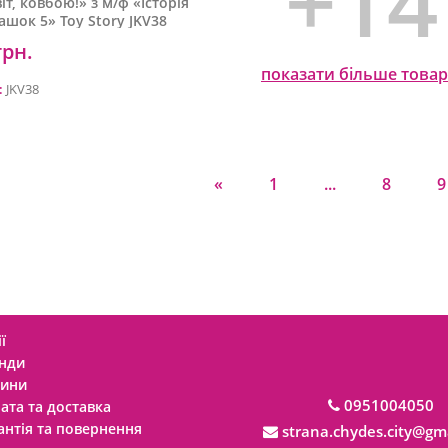
+14
іт, ковбою!» з м/ф «Історія
рашок 5» Toy Story JKV38
грн.
показати більше товар
:
JKV38
Додати у кошик
Додати у ко
«
1
...
8
9
Додати у ко
ї
Додати у кошик
нди
ини
0951004050
ата та доставка
антія та повернення
strana.chydes.city@gm