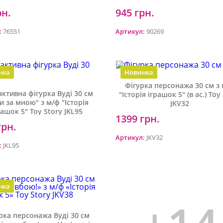
рн.
945 грн.
:
76551
Артикул:
90269
нка
Новинка
Фігурка персонажа 30 см з
активна фігурка Вуді 30 см
"Історія іграшок 5" (в ас.) Toy
и за мною" з м/ф "Історія
JKV32
рашок 5" Toy Story JKL95
1399 грн.
грн.
Артикул:
JKV32
:
JKL95
нка
рка персонажа Вуді 30 см