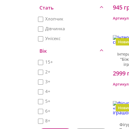
945 г
Стать
Артикул
Хлопчик
Дівчинка
Унісекс
Нови
Вік
Інтер
"Біж
15+
іг
2+
2999 
3+
Артикул
4+
5+
Нови
6+
8+
Фігу