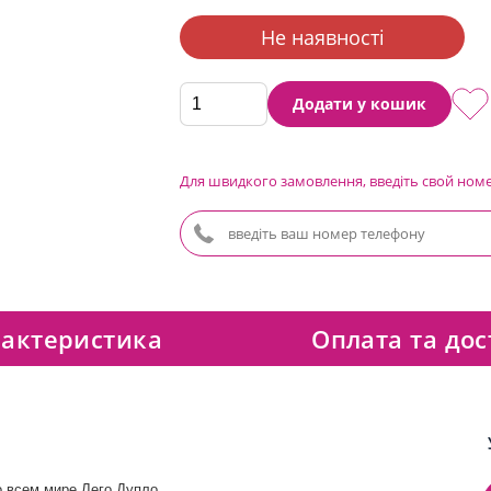
Не наявності
Додати у кошик
Для швидкого замовлення, введіть свой ном
актеристика
Оплата та дос
о всем мире Лего Дупло.