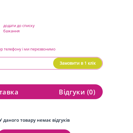
додати до списку
бажання
ер телефону і ми перезвонимо
Замовити в 1 клік
тавка
Відгуки
(0)
У даного товару немає відгуків