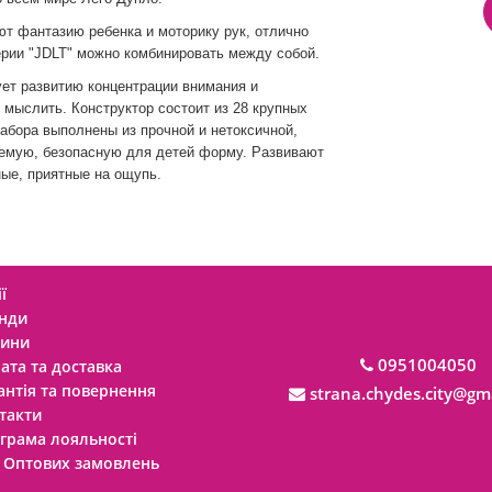
т фантазию ребенка и моторику рук, отлично
ерии "JDLT" можно комбинировать между собой.
ует развитию концентрации внимания и
 мыслить. Конструктор состоит из 28 крупных
набора выполнены из прочной и нетоксичной,
аемую, безопасную для детей форму. Развивают
ые, приятные на ощупь.
ї
нди
ини
0951004050
ата та доставка
антія та повернення
strana.chydes.city@gm
такти
грама лояльності
 Оптових замовлень