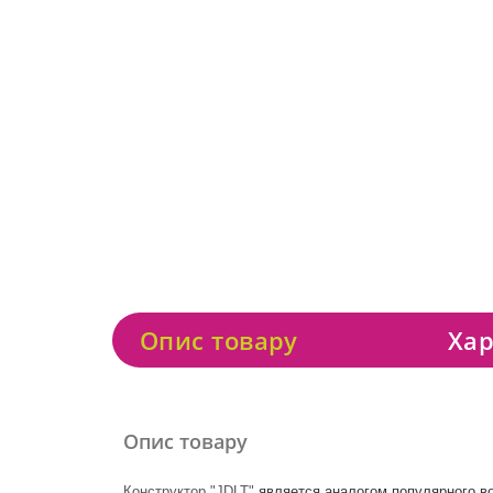
Опис товару
Хар
Опис товару
Конструктор "JDLT"
является аналогом популярного в