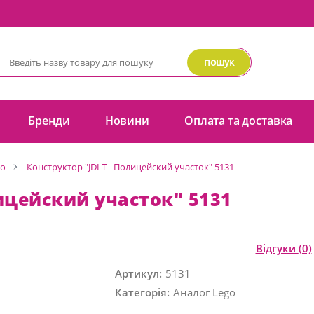
пошук
Бренди
Новини
Оплата та доставка
go
Конструктор "JDLT - Полицейский участок" 5131
ицейский участок" 5131
Відгуки
(0)
Артикул:
5131
Категорія:
Аналог Lego