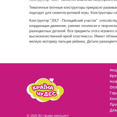
Тематичные блочные конструкторы прекрасно развиваю
подходят для сюжетно-ролевой игры. Конструкторы с
Конструктор "JDLT - Полицейский участок" способств
координации движения, умению логически и творчески
разноцветных деталей. Все предметы этого игрового 
высококачественной яркой пластмассы. Имеют обтек
мелкую моторику пальцев ребенка. Детали разноцветн
Акці
Бре
Нов
Опл
Гар
Кон
Про
Для
© 2026 Всі права захищені