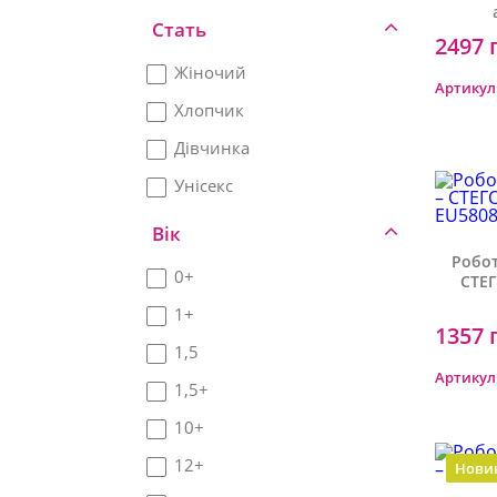
Стать
2497 
Жіночий
Артикул
Хлопчик
Дівчинка
Унісекс
Вік
Робот
0+
СТЕГ
1+
1357 
1,5
Артикул
1,5+
10+
12+
Нови