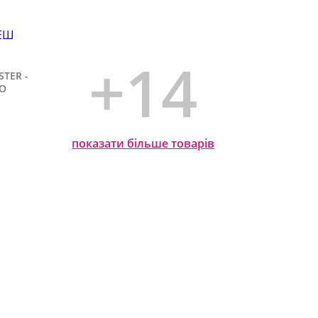
+14
TER -
ЛО
шик
показати більше товарів
Додати у кошик