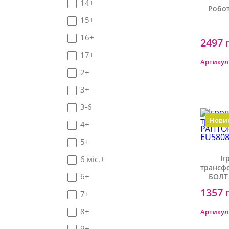
14+
Робот
15+
16+
2497 
17+
Артикул
2+
3+
3-6
Нови
4+
5+
Іг
6 міс.+
трансф
6+
БОЛТ 
1357 
7+
8+
Артикул
9+