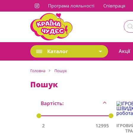
Програма лояльності
Cпівпраця
Каталог
Акції
Головна
Пошук
Пошук
Вартість:
2
12995
ІГРОВИ
ТРА