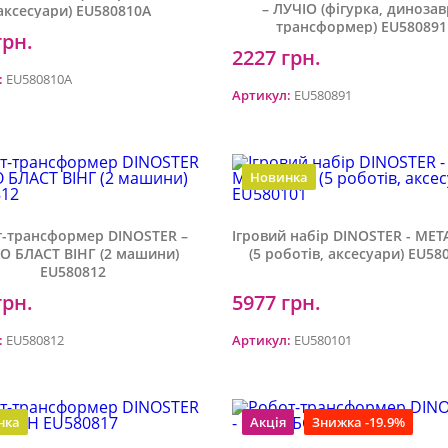
– ЛУЧІО (фігурка, динозав
аксесуари) EU580810A
трансформер) EU580891
грн.
2227 грн.
:
EU580810A
Артикул:
EU580891
Новинка
-трансформер DINOSTER –
Ігровий набір DINOSTER - МЕ
О БЛАСТ ВІНГ (2 машини)
(5 роботів, аксесуари) EU58
EU580812
грн.
5977 грн.
:
EU580812
Артикул:
EU580101
нка
Акція
Знижка -19.9%