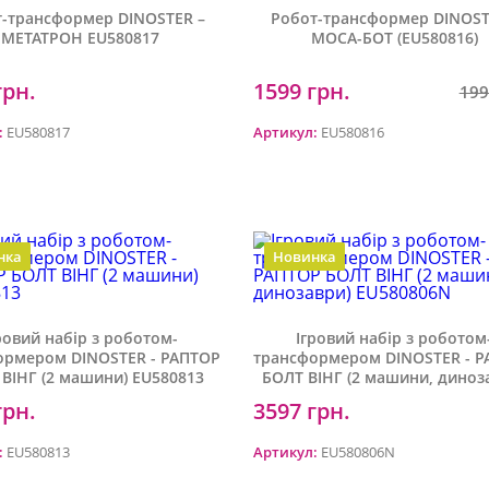
-трансформер DINOSTER –
Робот-трансформер DINOST
МЕТАТРОН EU580817
МОСА-БОТ (EU580816)
грн.
1599 грн.
199
:
EU580817
Артикул:
EU580816
Додати у кошик
Додати у ко
нка
Новинка
ровий набір з роботом-
Ігровий набір з роботом
ормером DINOSTER - РАПТОР
трансформером DINOSTER - 
ВІНГ (2 машини) EU580813
БОЛТ ВІНГ (2 машини, диноз
EU580806N
грн.
3597 грн.
Додати у кошик
Додати у ко
:
EU580813
Артикул:
EU580806N