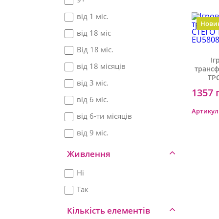
від 1 міс.
Нови
від 18 міс
Від 18 міс.
Іг
від 18 місяців
трансф
ТР
від 3 міс.
1357 
від 6 міс.
Артикул
від 6-ти місяців
від 9 міс.
Живлення
Ні
Так
Кількість елементів