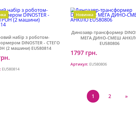
нка
Новинка
Динозавр-трансформер DINOS
ровий набір з роботом-
МЕГА ДИНО-СМЕШ АНКІ
ормером DINOSTER - СТЕГО
EU580806
ОН (2 машини) EU580814
1797 грн.
Додати у кошик
Додати у ко
грн.
Артикул:
EU580806
:
EU580814
1
2
»