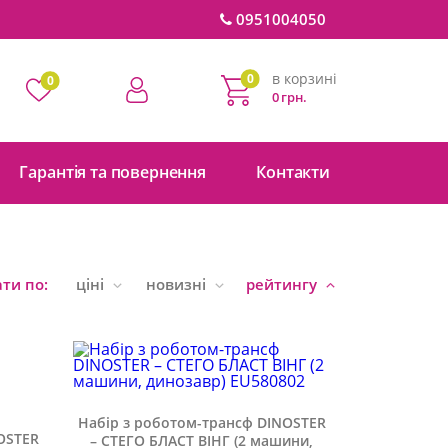
0951004050
в корзині
0
0
0 грн.
Гарантія та повернення
Контакти
ти по:
ціні
новизні
рейтингу
Набір з роботом-трансф DINOSTER
NOSTER
– СТЕГО БЛАСТ ВІНГ (2 машини,