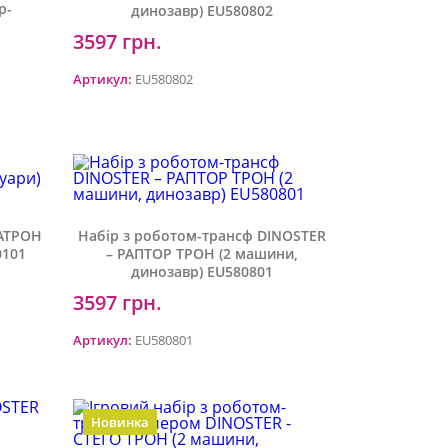
р-
динозавр) EU580802
3597 грн.
Артикул:
EU580802
ТАТРОН
Набір з роботом-трансф DINOSTER
0101
– РАПТОР ТРОН (2 машини,
динозавр) EU580801
3597 грн.
Артикул:
EU580801
Новинка