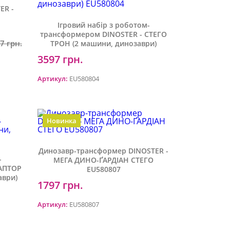
ER -
Ігровий набір з роботом-
трансформером DINOSTER - СТЕГО
7 грн.
ТРОН (2 машини, динозаври)
EU580804
3597 грн.
Додати у кошик
Артикул:
EU580804
шик
Новинка
Динозавр-трансформер DINOSTER -
-
МЕГА ДИНО-ҐАРДІАН СТЕГО
РАПТОР
EU580807
аври)
1797 грн.
Артикул:
EU580807
шик
Додати у кошик