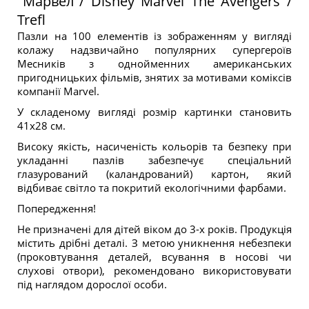
"Марвел"/ Disney Marvel The Avengers /
Trefl
Пазли на 100 елементів із зображенням у вигляді
колажу надзвичайно популярних супергероїв
Месників з однойменних американських
пригодницьких фільмів, знятих за мотивами коміксів
компанії Marvel.
У складеному вигляді розмір картинки становить
41х28 см.
Високу якість, насиченість кольорів та безпеку при
укладанні пазлів забезпечує спеціальний
глазурований (каландрований) картон, який
відбиває світло та покритий екологічними фарбами.
Попередження!
Не призначені для дітей віком до 3-х років. Продукція
містить дрібні деталі. З метою уникнення небезпеки
(проковтування деталей, всування в носові чи
слухові отвори), рекомендовано використовувати
під наглядом дорослої особи.