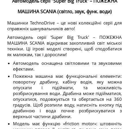
Автомодель серії "Super Big Truck" – ПОЖЕЖНА
МАШИНА SCANIA (світло, звук, функ. води)
Машинки TechnoDrive – це нові колекційні серії для
справжніх шанувальників авто!
Автомодель серії 'Super Big Truck' – ПОЖЕЖНА
МАШИНА SCANIA відкриває захопливий світ міської
техніки. Ці ігрові моделі створені, щоб сподобатися
як малюкам, так і дорослим!
Автомодель оснащена світловими та звуковими
ефектами.
Пожежна машина має функціональні елементи:
поворотну драбину, кабіну водія, яку можна
опускати і підіймати, та можливість
розбрискування води. Драбина може підійматися,
опускатися, подовжується та обертається на 360
градусів. Щоб розпили воду, натисніть кнопку під
драбиною і вода почне розбрискуватися з
верхньої частини драбини.
Модель має функцію «friction motor»: штовхніть