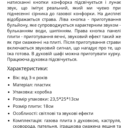
натисканні кнопки конфорка підсвічується і лунає
звук, що імітує реальний, який ми чуємо при
піднесенні сірника до газової конфорки. На дисплеї
відображається страва. Ліва кнопка - приготування
бульйону, яке супроводжується характерним звуком -
бульканням води, шипінням. Права кнопка панелі
плити - приготування яєчні, звуковий ефект такий же
як при смаженні на плиті. Після приготування страви
включається звуковий сигнал, що нагадує про те, що
їжа готова. В духовій шафі можна приготувати курку.
Працююча духовка підсвічується.
Характеристики:
Вік: від 3-х років
Матеріал: пластик
Упаковка: коробка
Розмір упаковки: 23,5*25*13см
Розмір плити: 18см
Особлиості: світлові та звукові ефекти
Комплектація: газова плита з духовкою, каструля,
сковорода, пательня, іграшкова смажена яєшня та