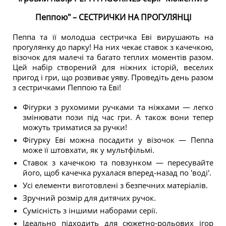
Пеппою" – СЕСТРИЧКИ НА ПРОГУЛЯНЦІ
Пеппа та її молодша сестричка Еві вирушають на
прогулянку до парку! На них чекає ставок з качечкою,
візочок для малечі та багато теплих моментів разом.
Цей набір створений для ніжних історій, веселих
пригод і гри, що розвиває уяву. Проведіть день разом
з сестричками Пеппою та Еві!
Фігурки з рухомими ручками та ніжками — легко
змінювати пози під час гри. А також вони тепер
можуть триматися за ручки!
Фігурку Еві можна посадити у візочок — Пеппа
може її штовхати, як у мультфільмі.
Ставок з качечкою та повзунком — пересувайте
його, щоб качечка рухалася вперед-назад по 'воді'.
Усі елементи виготовлені з безпечних матеріалів.
Зручний розмір для дитячих ручок.
Сумісність з іншими наборами серії.
Ідеально підходить для сюжетно-рольових ігор