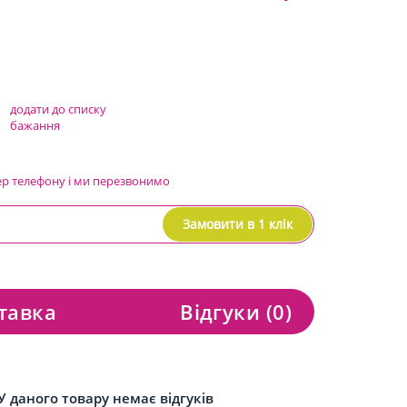
додати до списку
бажання
ер телефону і ми перезвонимо
Замовити в 1 клік
тавка
Відгуки
(0)
У даного товару немає відгуків