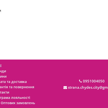
и
ї
нди
ини
0951004050
ата та доставка
антія та повернення
strana.chydes.city@gm
такти
грама лояльності
 Оптових замовлень