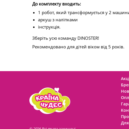
До комплекту входить:
1 робот, який трансформується у 2 машин
аркуш з наліпками
інструкція.
Зберіть усю команду DINOSTER!
Рекомендовано для дітей віком від 5 років.
Акці
Бре
Нов
Опл
Гар
Кон
Про
Для
© 2026 Всі права захищені