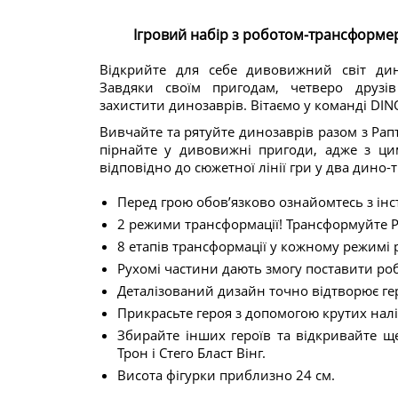
Ігровий набір з роботом-трансформе
Відкрийте для себе дивовижний світ ди
Завдяки своїм пригодам, четверо друзі
захистити динозаврів. Вітаємо у команді DIN
Вивчайте та рятуйте динозаврів разом з Рапт
пірнайте у дивовижні пригоди, адже з ц
відповідно до сюжетної лінії гри у два дино
Перед грою обов’язково ознайомтесь з інс
2 режими трансформації! Трансформуйте Ра
8 етапів трансформації у кожному режимі
Рухомі частини дають змогу поставити робо
Деталізований дизайн точно відтворює гер
Прикрасьте героя з допомогою крутих налі
Збирайте інших героїв та відкривайте ще
Трон і Стего Бласт Вінг.
Висота фігурки приблизно 24 см.