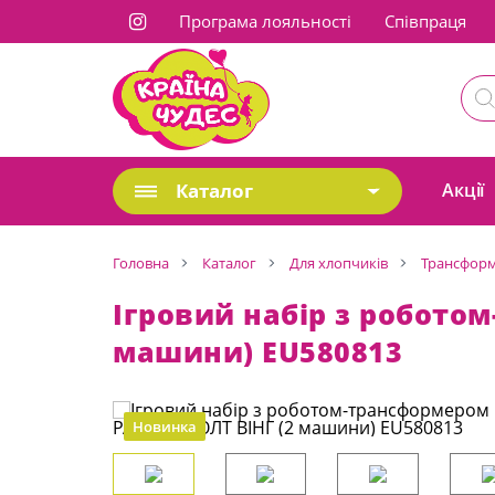
Програма лояльності
Cпівпраця
Каталог
Акції
Головна
Каталог
Для хлопчиків
Трансфор
Ігровий набір з робото
машини) EU580813
Новинка