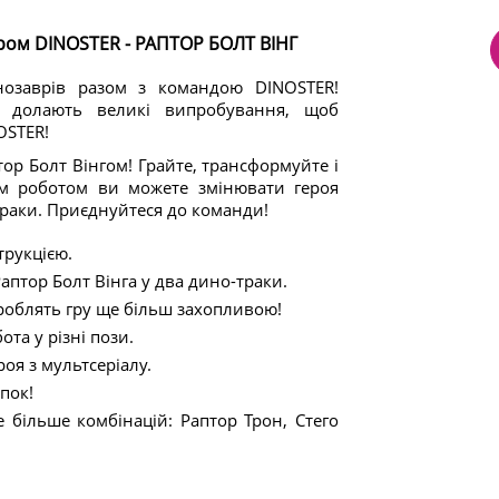
ром DINOSTER - РАПТОР БОЛТ ВІНГ
нозаврів разом з командою DINOSTER!
в долають великі випробування, щоб
OSTER!
ор Болт Вінгом! Грайте, трансформуйте і
им роботом ви можете змінювати героя
-траки. Приєднуйтеся до команди!
трукцією.
птор Болт Вінга у два дино-траки.
 роблять гру ще більш захопливою!
та у різні пози.
оя з мультсеріалу.
пок!
 більше комбінацій: Раптор Трон, Стего