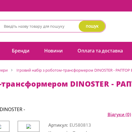
пошук
Бренди
Новини
Оплата та доставка
мери
Ігровий набір з роботом-трансформером DINOSTER - РАПТОР 
м-трансформером DINOSTER - РАП
Відгуки
(0)
Артикул:
EU580813