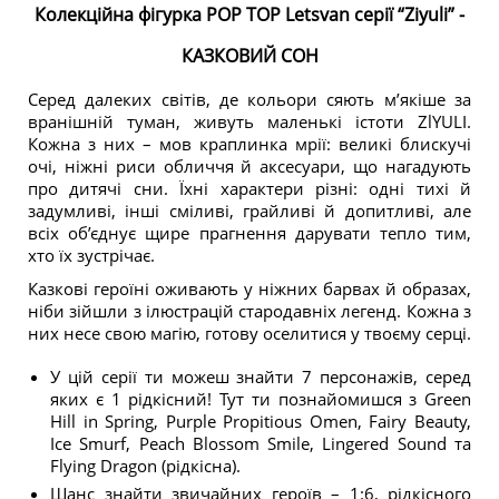
Колекційна фігурка POP TOP Letsvan серії “Ziyuli” -
КАЗКОВИЙ СОН
Серед далеких світів, де кольори сяють м’якіше за
вранішній туман, живуть маленькі істоти ZlYULI.
Кожна з них – мов краплинка мрії: великі блискучі
очі, ніжні риси обличчя й аксесуари, що нагадують
про дитячі сни. Їхні характери різні: одні тихі й
задумливі, інші сміливі, грайливі й допитливі, але
всіх об’єднує щире прагнення дарувати тепло тим,
хто їх зустрічає.
Казкові героїні оживають у ніжних барвах й образах,
ніби зійшли з ілюстрацій стародавніх легенд. Кожна з
них несе свою магію, готову оселитися у твоєму серці.
У цій серії ти можеш знайти 7 персонажів, серед
яких є 1 рідкісний! Тут ти познайомишся з Green
Hill in Spring, Purple Propitious Omen, Fairy Beauty,
Ice Smurf, Peach Blossom Smile, Lingered Sound та
Flying Dragon (рідкісна).
Шанс знайти звичайних героїв – 1:6, рідкісного