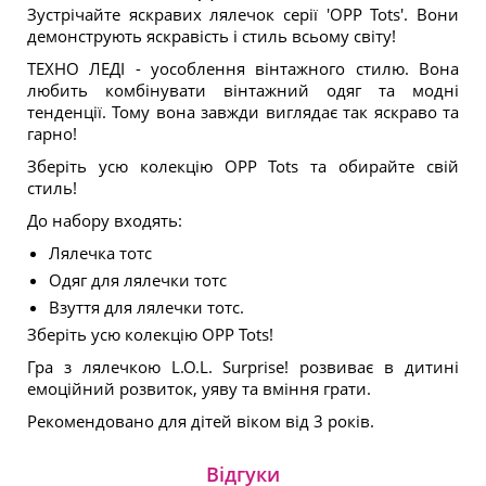
Зустрічайте яскравих лялечок серії 'OPP Tots'. Вони
демонструють яскравість і стиль всьому світу!
ТЕХНО ЛЕДІ - уособлення вінтажного стилю. Вона
любить комбінувати вінтажний одяг та модні
тенденції. Тому вона завжди виглядає так яскраво та
гарно!
Зберіть усю колекцію OPP Tots та обирайте свій
стиль!
До набору входять:
Лялечка тотс
Одяг для лялечки тотс
Взуття для лялечки тотс.
Зберіть усю колекцію OPP Tots!
Гра з лялечкою L.O.L. Surprise! розвиває в дитині
емоційний розвиток, уяву та вміння грати.
Рекомендовано для дітей віком від 3 років.
Відгуки