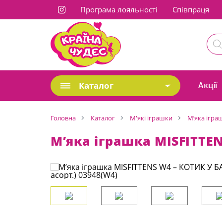
Програма лояльності
Cпівпраця
Каталог
Акції
Головна
Каталог
М'які іграшки
М’яка ігра
М’яка іграшка MISFITTEN