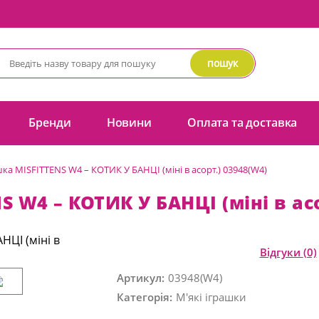
пошук
Бренди
Новини
Оплата та доставка
шка MISFITTENS W4 – КОТИК У БАНЦІ (міні в асорт.) 03948(W4)
S W4 – КОТИК У БАНЦІ (міні в ас
Відгуки
(0)
Артикул:
03948(W4)
Категорія:
М'які іграшки