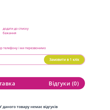
додати до списку
бажання
ер телефону і ми перезвонимо
Замовити в 1 клік
тавка
Відгуки
(0)
У даного товару немає відгуків