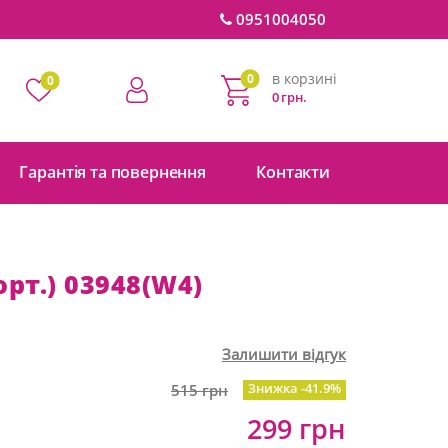
0951004050
в корзині
0
0
0 грн.
Гарантія та повернення
Контакти
орт.) 03948(W4)
Залишити відгук
Знижка -41.9%
515 грн
299 грн