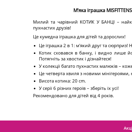
М’яка іграшка MISFITTEN
Милий та чарівний КОТИК У БАНЦІ – найк
пухнастих друзів!
Це кумедна іграшка для дітей та дорослих!
Це іграшка 2 в 1: м'який друг та сюрприз!
Котик сховався в банку, і видно лише й
Потягніть за хвостик і дізнайтеся!
У колекції багато пухнастих малюків – коже
Це четверта хвиля з новими мінігероями, 
Висота котика: 20 cm.
У серії 6 різних героїв – зберіть їх усі!
Рекомендовано для дітей від 4 років.
Акці