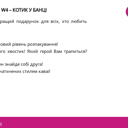
S W4 – КОТИК У БАНЦІ
ращий подарунок для всіх, хто любить
 Новий рівень розпакування!
ого хвостик! Який герой Вам трапиться?
н знайде собі друга!
натхнених стилем каваї!
ї