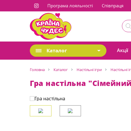
Програма лояльності
Cпівпраця
Каталог
Акції
Головна
Каталог
Настільні ігри
Настільні і
Гра настільна "Сімейний