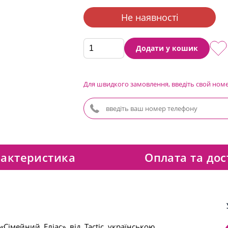
Не наявності
Додати у кошик
Для швидкого замовлення, введіть свой ном
актеристика
Оплата та дос
Сімейний Еліас» від Tactic українською