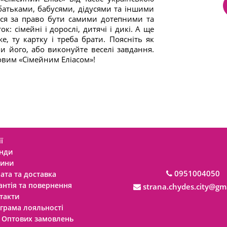
батьками, бабусями, дідусями та іншими
ися за право бути самими дотепними та
к: сімейні і дорослі, дитячі і дикі. А ще
, ту картку і треба брати. Поясніть як
и його, або виконуйте веселі завдання.
новим «Сімейним Еліасом»!
ї
нди
ини
0951004050
ата та доставка
антія та повернення
strana.chydes.city@gm
такти
грама лояльності
 Оптових замовлень