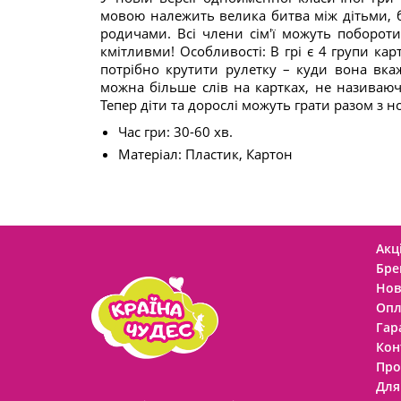
мовою належить велика битва між дітьми, 
родичами. Всі члени сім'ї можуть поборот
кмітливми! Особливості: В грі є 4 групи карто
потрібно крутити рулетку – куди вона вкаже
можна більше слів на картках, не називаюч
Тепер діти та дорослі можуть грати разом з 
Час гри: 30-60 хв.
Матеріал: Пластик, Картон
Акці
Бре
Нов
Опл
Гар
Кон
Про
Для