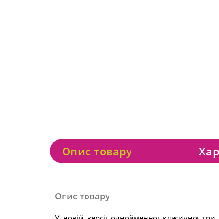
Опис товару
Хар
Опис товару
У новій версії однойменної класичної гри «