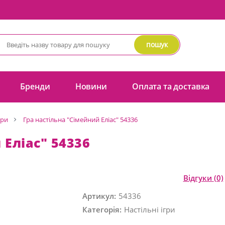
пошук
Бренди
Новини
Оплата та доставка
гри
Гра настільна "Сімейний Еліас" 54336
 Еліас" 54336
Відгуки
(0)
Артикул:
54336
Категорія:
Настільні ігри