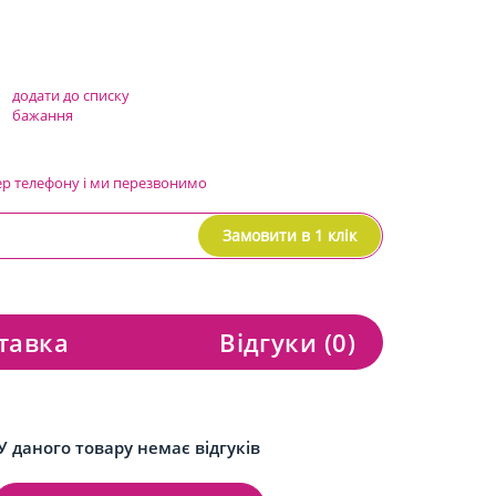
додати до списку
бажання
ер телефону і ми перезвонимо
Замовити в 1 клік
тавка
Відгуки
(0)
У даного товару немає відгуків