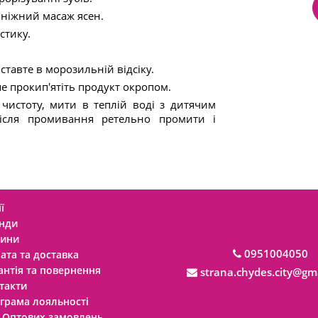
ніжний масаж ясен.
стику.
тавте в морозильній відсіку.
 прокип'ятіть продукт окропом.
чистоту, мити в теплій воді з дитячим
ісля промивання ретельно промити і
ї
нди
ини
0951004050
ата та доставка
антія та повернення
strana.chydes.city@gm
такти
грама лояльності
 Оптових замовлень