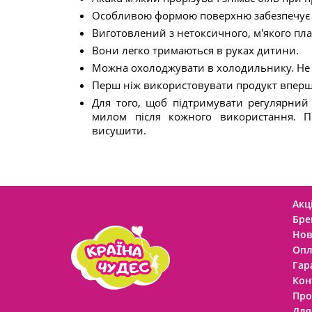
Особливою формою поверхню забезпечує 
Виготовлений з нетоксичного, м'якого пла
Вони легко тримаються в руках дитини.
Можна охолоджувати в холодильнику. Не с
Перш ніж використовувати продукт вперше
Для того, щоб підтримувати регулярний 
милом після кожного використання. П
висушити.
Акці
Бре
Нов
Опл
Гар
Кон
Про
Для