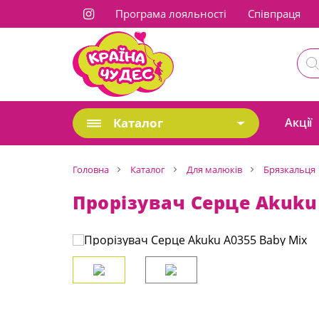
Програма лояльності
Cпівпраця
Каталог
Акції
Головна
Каталог
Для малюків
Брязкальця
Прорізувач Серце Akuku