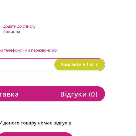
додати до списку
бажання
ер телефону і ми перезвонимо
Замовити в 1 клік
тавка
Відгуки
(0)
У даного товару немає відгуків