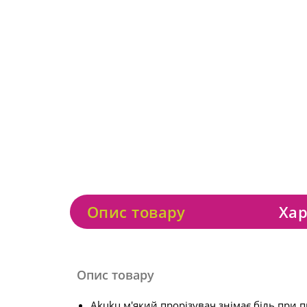
Опис товару
Хар
Опис товару
Akuku м'який прорізувач знімає біль при п