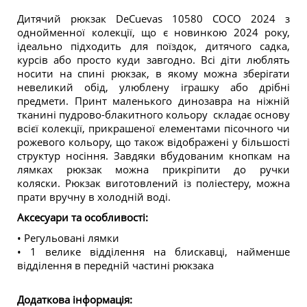
Дитячий рюкзак DeCuevas 10580 COCO 2024 з
однойменної колекції, що є новинкою 2024 року,
ідеально підходить для поїздок, дитячого садка,
курсів або просто куди завгодно. Всі діти люблять
носити на спині рюкзак, в якому можна зберігати
невеликий обід, улюблену іграшку або дрібні
предмети. Принт маленького динозавра на ніжній
тканині пудрово-блакитного кольору складає основу
всієї колекції, прикрашеної елементами пісочного чи
рожевого кольору, що також відображені у більшості
структур носіння. Завдяки вбудованим кнопкам на
лямках рюкзак можна прикріпити до ручки
коляски. Рюкзак виготовлений із поліестеру, можна
прати вручну в холодній воді.
Аксесуари та особливості:
• Регульовані лямки
• 1 велике відділення на блискавці, найменше
відділення в передній частині рюкзака
Додаткова інформація: