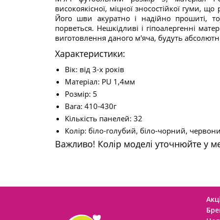
високоякісної, міцної зносостійкої гуми, що
Його шви акуратно і надійно прошиті, т
порветься. Нешкідливі і гіпоалергенні матер
виготовлення даного м'яча, будуть абсолютно
Характеристики:
Вік: від 3-х років
Матеріал: PU 1,4мм
Розмір: 5
Вага: 410-430г
Кількість панелей: 32
Колір: біло-голубий, біло-чорний, червон
Важливо! Колір моделі уточнюйте у 
Акці
Бре