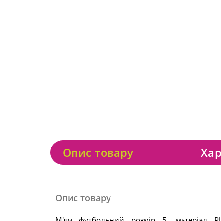
Опис товару
Хар
Опис товару
М'яч футбольний розмір 5, матеріал P