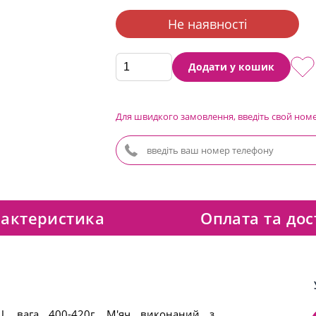
Не наявності
Додати у кошик
Для швидкого замовлення, введіть свой ном
актеристика
Оплата та дос
U, вага 400-420г. М'яч виконаний з