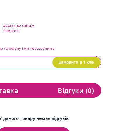
додати до списку
бажання
ер телефону і ми перезвонимо
Замовити в 1 клік
тавка
Відгуки
(0)
У даного товару немає відгуків