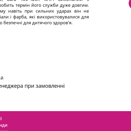
 робить термін його служби дуже довгим.
ому навіть при сильних ударах він не
іали і фарба, які використовувалися для
 безпечні для дитячого здоров'я.
ий
менеджера при замовленні
ї
нди