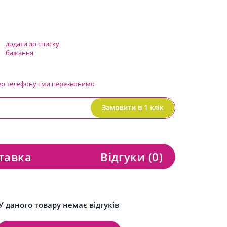
додати до списку
бажання
ер телефону і ми перезвонимо
Замовити в 1 клік
тавка
Відгуки
(0)
У даного товару немає відгуків