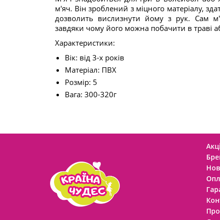
м'яч. Він зроблений з міцного матеріалу, зд
дозволить вислизнути йому з рук. Сам м
завдяки чому його можна побачити в траві аб
Характеристики:
Вік: від 3-х років
Матеріал: ПВХ
Розмір: 5
Вага: 300-320г
Акці
Бре
Нов
Опл
Гар
Кон
Про