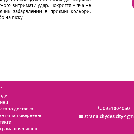
атного витримати удар. Покриття м'яча не
'ячик забарвлений в приємні кольори,
о на піску.
ї
нди
ини
0951004050
ата та доставка
антія та повернення
strana.chydes.city@gm
такти
грама лояльності