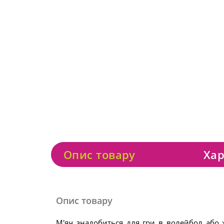
Опис товару
Хар
Опис товару
М'яч знадобиться для гри в волейбол або 