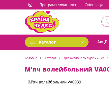
Програма лояльності
Cпівпраця
Каталог
Акції
Головна
Каталог
Для активного відпочинку
М'яч волейбольний VA0